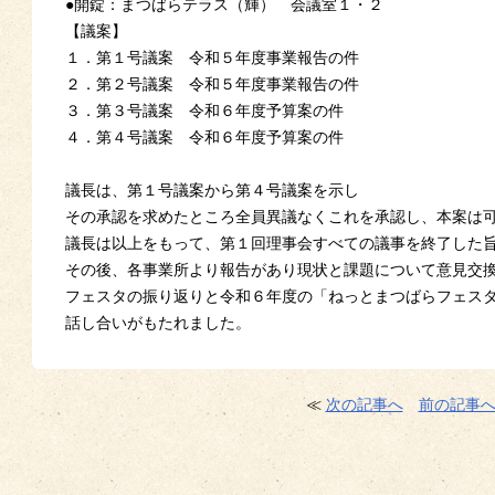
●開錠：まつばらテラス（輝） 会議室１・２
【議案】
１．第１号議案 令和５年度事業報告の件
２．第２号議案 令和５年度事業報告の件
３．第３号議案 令和６年度予算案の件
４．第４号議案 令和６年度予算案の件
議長は、第１号議案から第４号議案を示し
その承認を求めたところ全員異議なくこれを承認し、本案は
議長は以上をもって、第１回理事会すべての議事を終了した
その後、各事業所より報告があり現状と課題について意見交
フェスタの振り返りと令和６年度の「ねっとまつばらフェス
話し合いがもたれました。
≪
次の記事へ
前の記事