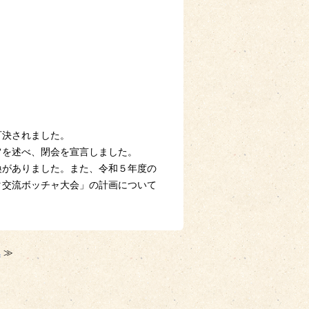
可決されました。
旨を述べ、閉会を宣言しました。
換がありました。また、令和５年度の
タ交流ボッチャ大会」の計画について
へ
≫