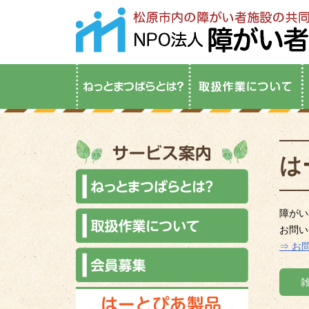
は
障がい
お問い
⇒ お