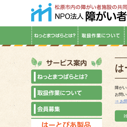
は
障がい
お問い
⇒ お