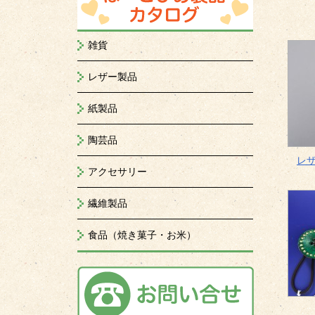
雑貨
レザー製品
紙製品
陶芸品
レ
アクセサリー
繊維製品
食品（焼き菓子・お米）